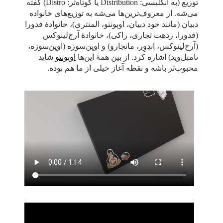
توزیع (به انگلیسی: Distribution یا کوتاه‌تر: Distro) گفته
می‌شه. از معروف‌ترین‌ها می‌شه به توزیع‌های خانواده
دبیان (مانند خود دبیان، اوبونتو، المنتری)، خانوادهٔ فدورا
(فدورا، ردهت تجاری، راکی)، خانوادهٔ آرچ‌لینوکس
(آرچ‌لینوکس، اِندِوِر، مانجارو) و اوپن‌سوزه (اوپن‌سوزه،
تامبل‌وید) اشاره کرد. از بین همهٔ این‌ها
اوبونتو
شاید
محبوب‌تر باشه و نقطه آغاز خیلی از ما هم بوده.