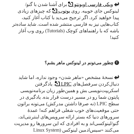
ویکی فارسی اوبونتو
برای آشنا شدن با گنو/
لینوکس جای خوبیه. روی
یوتوب
که چیزهای زیادی
پیدا خواهید کرد. اگر ترجیح می‌دید با کتاب آغاز کنید،
کتاب‌هایی نیز به فارسی منتشر شده است. شاید ساده‌تر
باشه که با راهنماهای کوچک (Tutorials) روی وب آغاز
کنید!
چطور می‌تونم در لینوکس ماهر بشم؟
نسخهٔ مشخص «ماهر شدن» وجود نداره، اما شاید
دنبال‌کردن سرفصل‌های
LPIC
، یادگرفتن
اسکریپت‌نویسی بش و همین‌طور زبان برنامه‌نویسی
پایتون شما رو در مسیر درست قرار بده. یادگیری در
سطح LPIC (نه صرفا داشتن مدرکش) می‌تونه براتون
حتی موقعیت‌های خوب شغلی فراهم کنه! عمدهٔ
سرورهای دنیا که بستر ارائه سرویس‌های اینترنتی‌اند،
گنو/لینوکسی‌اند و به افرادی که این سرورها رو مدیریت
می‌کنند «سیس‌ادمین لینوکس (Linux System