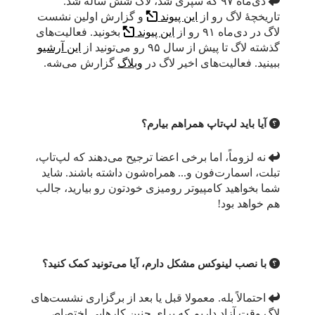
دی‌ماه ۹۷ که سپری شد، لاگ شش ساله شد.
تاریخچهٔ لاگ رو از
این پیوند
و گزارش اولین نشست
لاگ در دی‌ماه ۹۱ رو از
این پیوند
بخونید. فعالیت‌های
گذشته لاگ تا پیش از سال ۹۵ رو می‌تونید از
این آرشیو
ببینید. فعالیت‌های اخیر لاگ در
وبلاگ
گزارش می‌شه.
آیا باید لپ‌تاپ همراهم بیارم؟
نه لزوماً، اما برخی اعضا ترجیح می‌دهند که لپ‌تاپ،
تبلت، اسمارت‌فون و... همراه‌شون داشته باشند. شاید
شما بخواهید کامپیوتر رومیزی خودتون رو بیارید، جالب
هم خواهد بود!
با نصب لینوکس مشکل دارم، آیا می‌تونید کمک کنید؟
احتمالاً بله. معمولا قبل یا بعد از برگزاری نشست‌های
لاگ وقت آزاد داریم که برای چنین کارهایی اختصاص